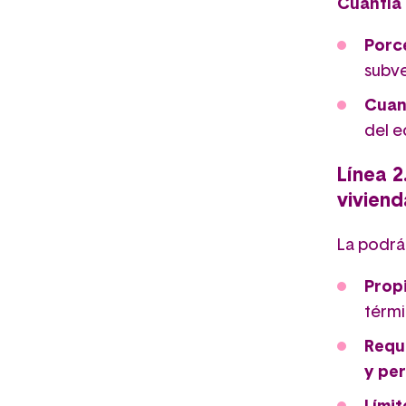
Cuantía 
Porc
subve
Cuan
del e
Línea 2
viviend
La podrán
Propi
térmi
Requi
y pe