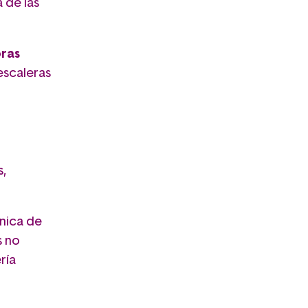
 de las
oras
escaleras
s,
cnica de
s no
ría