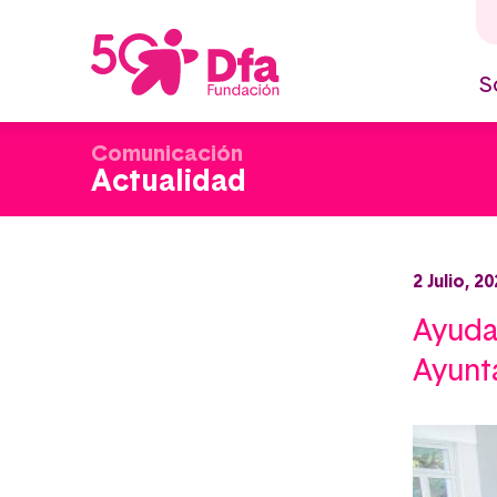
Pasar
al
contenido
principal
S
M
n
Comunicación
Actualidad
2 Julio, 2
Ayudas
Ayunt