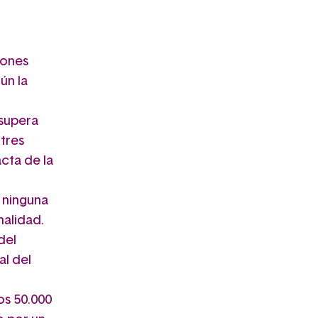
iones
ún la
 supera
 tres
cta de la
 ninguna
nalidad.
del
al del
os 50.000