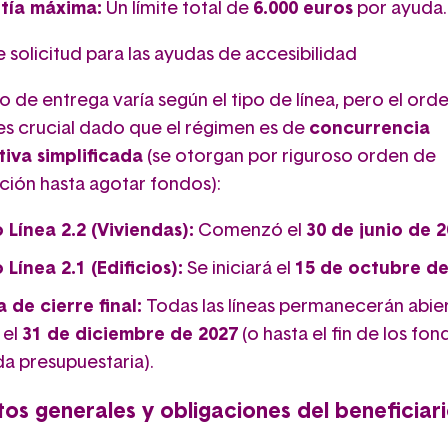
tía máxima:
Un límite total de
6.000 euros
por ayuda.
 solicitud para las ayudas de accesibilidad
o de entrega varía según el tipo de línea, pero el ord
 es crucial dado que el régimen es de
concurrencia
iva simplificada
(se otorgan por riguroso orden de
ción hasta agotar fondos):
 Línea 2.2 (Viviendas):
Comenzó el
30 de junio de 
 Línea 2.1 (Edificios):
Se iniciará el
15 de octubre de
 de cierre final:
Todas las líneas permanecerán abie
 el
31 de diciembre de 2027
(o hasta el fin de los fon
da presupuestaria).
tos generales y obligaciones del beneficiar