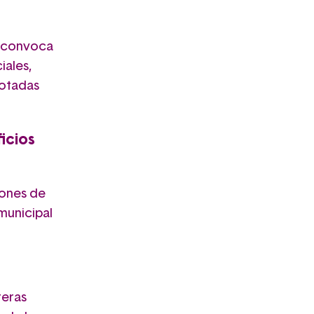
, convoca
iales,
dotadas
icios
ones de
municipal
reras