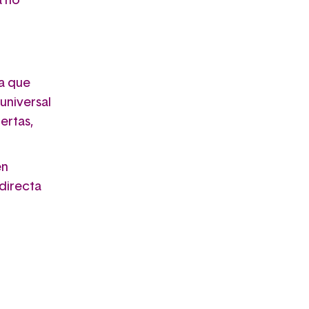
a no
da que
universal
ertas,
en
directa