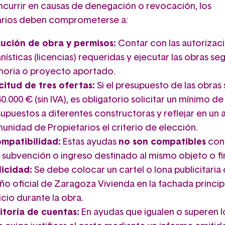
incurrir en causas de denegación o revocación, los
arios deben comprometerse a:
cución de obra y permisos:
Contar con las autorizac
nísticas (licencias) requeridas y ejecutar las obras seg
oria o proyecto aportado.
citud de tres ofertas:
Si el presupuesto de las obras
40.000 € (sin IVA), es obligatorio solicitar un mínimo de
upuestos a diferentes constructoras y reflejar en un a
nidad de Propietarios el criterio de elección.
ompatibilidad:
Estas ayudas
no son compatibles
con
 subvención o ingreso destinado al mismo objeto o fi
licidad:
Se debe colocar un cartel o lona publicitaria 
ño oficial de Zaragoza Vivienda en la fachada princip
icio durante la obra.
itoría de cuentas:
En ayudas que igualen o superen l