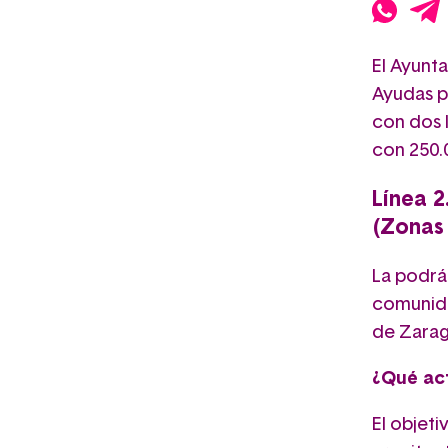
El Ayunt
Ayudas pa
con dos l
con 250.
Línea 2
(Zonas
La podrán
comunida
de Zara
¿Qué ac
El objeti