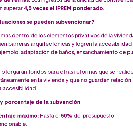
e de rentas:
Los ingresos de la unidad de convivenci
n superar
4,5 veces el IPREM ponderado
.
tuaciones se pueden subvencionar?
mas dentro de los elementos privativos de la vivien
nen barreras arquitectónicas y logren la accesibilidad 
ejemplo, adaptación de baños, ensanchamiento de pu
 otorgarán fondos para otras reformas que se realic
táneamente en la vivienda y que no guarden relación 
a accesibilidad.
y porcentaje de la subvención
entaje máximo:
Hasta el
50%
del presupuesto
ncionable.