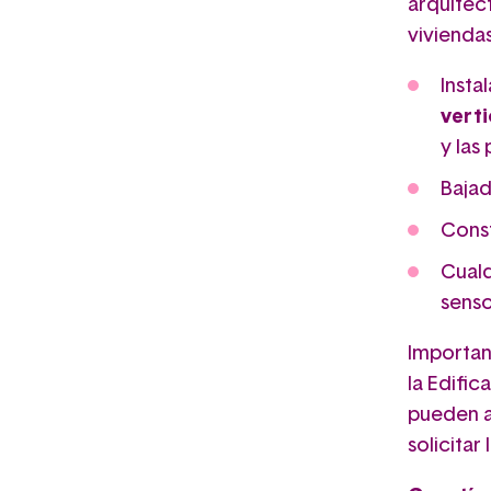
arquitect
vivienda
Insta
verti
y las
Bajad
Cons
Cualq
senso
Importan
la Edific
pueden a
solicitar