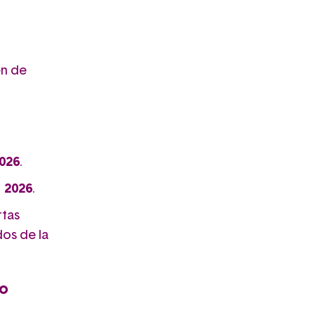
en de
2026
.
 2026
.
rtas
dos de la
io