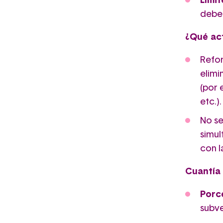
Límit
debe
¿Qué ac
Refor
elimi
(por 
etc.).
No se
simul
con l
Cuantía 
Porc
subve