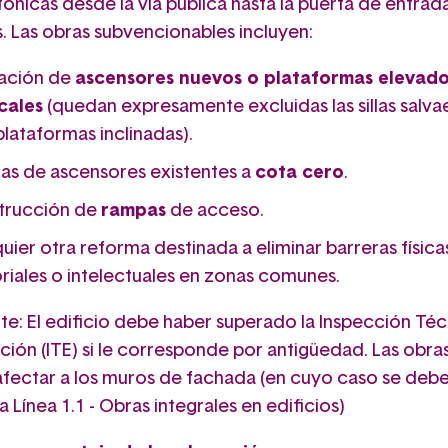
ónicas desde la vía pública hasta la puerta de entrada
s. Las obras subvencionables incluyen:
lación de
ascensores nuevos o plataformas elevad
cales
(quedan expresamente excluidas las sillas salva
 plataformas inclinadas).
as de ascensores existentes a
cota cero
.
trucción de
rampas
de acceso.
uier otra reforma destinada a eliminar barreras física
riales o intelectuales en zonas comunes.
te: El edificio debe haber superado la Inspección Té
ación (ITE) si le corresponde por antigüedad. Las obra
fectar a los muros de fachada (en cuyo caso se debe
 la Línea 1.1 - Obras integrales en edificios)