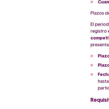
Cuan
Plazos de
El period
registro
competit
presenta
Plazo
Plazo
Fecha
hasta
parti
Requisi