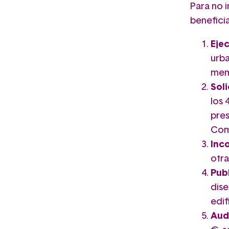
Para no 
benefici
Eje
urba
mem
Soli
los 
pres
Comu
Inc
otra
Pub
dise
edif
Aud