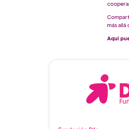
coopera
Comparti
más allá 
Aquí pu