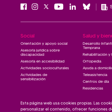
Social
Salud y bien
Main
navigation
Orientación y apoyo social
Desarrollo Infant
Temprana
Asesoría jurídica sobre
discapacidad
Rehabilitación y 
Asesoría en accesibilidad
Ortopedia
Actividades socioculturales
Ayuda a domicili
Actividades de
Teleasistencia
sensibilización
Centros de día
Residencias
Esta página web usa cookies propias. Las cooki
personalizar el contenido, ofrecer funciones de 