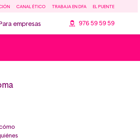
CIÓN
CANAL ÉTICO
TRABAJA EN DFA
EL PUENTE
976 59 59 59
Para empresas
toma
, cómo
quiénes