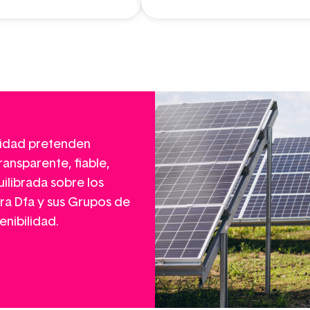
lidad pretenden
ansparente, fiable,
quilibrada sobre los
ra Dfa y sus Grupos de
enibilidad.