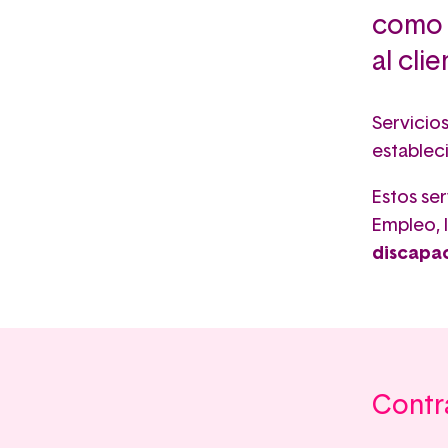
como c
al cli
Servicio
establec
Estos ser
Empleo, 
discapa
Contra