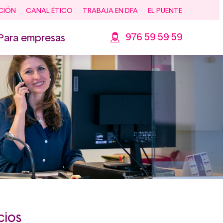
CIÓN
CANAL ÉTICO
TRABAJA EN DFA
EL PUENTE
976 59 59 59
Para empresas
cios