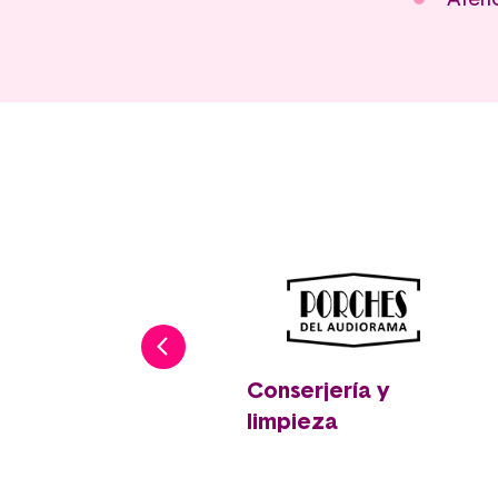
Atenc
entralita de
Conserjería y
olicía Local
limpieza