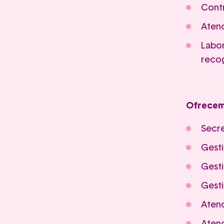
Contr
Atenc
Labor
recog
Ofrecem
Secre
Gest
Gest
Gesti
Atenc