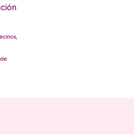
nción
ecinos,
 de