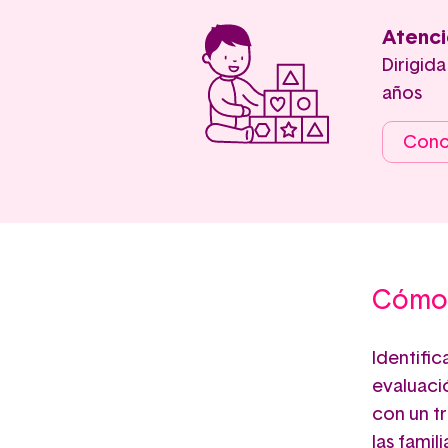
Atenc
Dirigida
años
Conc
Cómo 
Identifi
evaluació
con un t
las fami