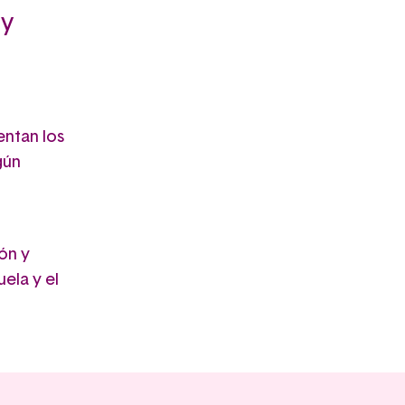
 y
entan los
gún
ón y
ela y el