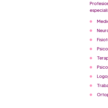
Profesio
especiali
Medic
Neuro
Fisio
Psico
Tera
Psic
Logo
Traba
Orto