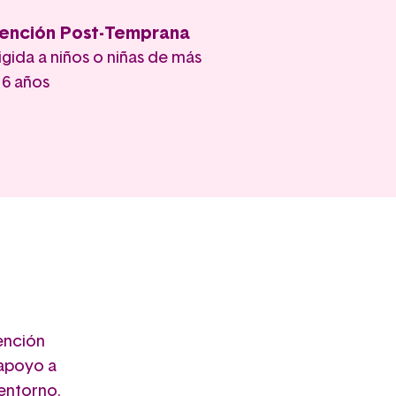
ención Post-Temprana
igida a niños o niñas de más
 6 años
vención
 apoyo a
 entorno.