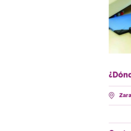
¿Dónd
Zar