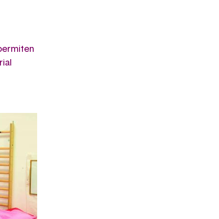
permiten
ial