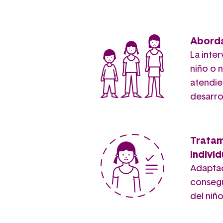
Aborda
La inte
niño o 
atendie
desarro
Trata
indivi
Adaptad
consegui
del niño