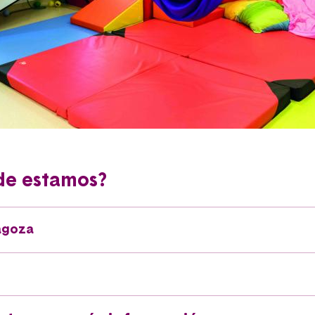
e estamos?
agoza