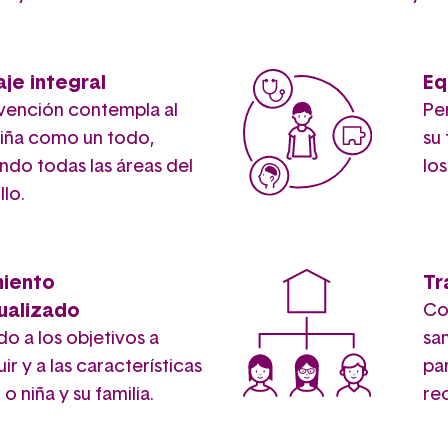
je integral
Eq
rvención contempla al
Per
niña como un todo,
su
ndo todas las áreas del
lo
llo.
miento
Tr
dualizado
Co
o a los objetivos a
san
r y a las características
pa
 o niña y su familia.
re