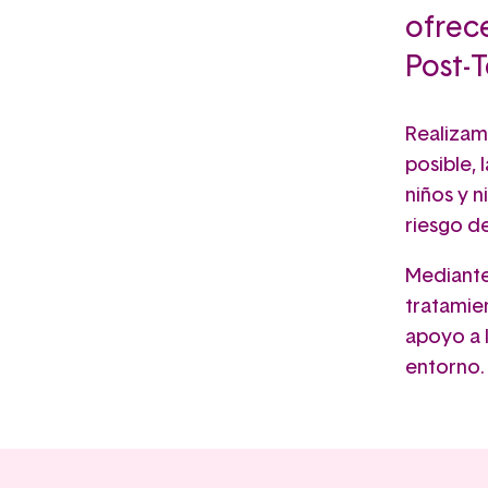
ofrec
Post-
Realizam
posible, 
niños y n
riesgo d
Mediante 
tratamie
apoyo a 
entorno.