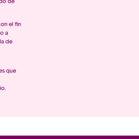
ado de
on el fin
o a
da de
es que
io.