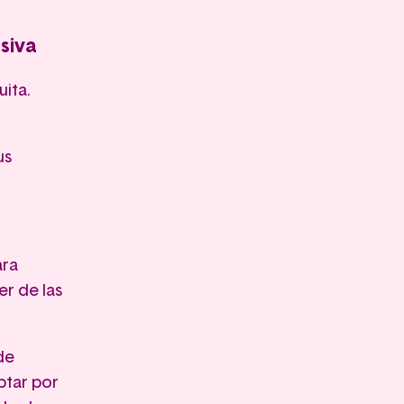
siva
ita.
us
ara
er de las
de
ptar por