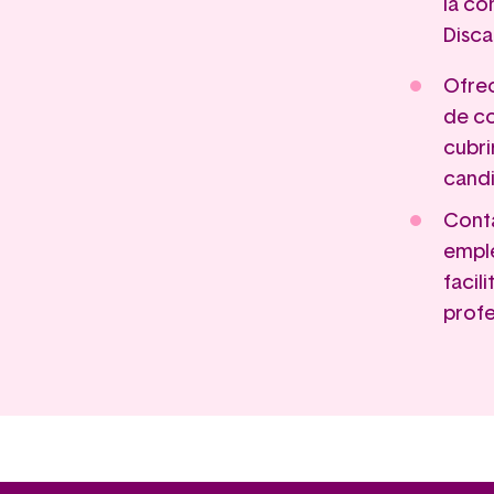
la co
Disca
Ofrec
de co
cubri
candi
Cont
emple
facil
profe