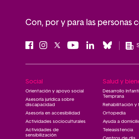
Con, por y para las personas 
Social
Salud y bien
Main
navigation
Orientación y apoyo social
Desarrollo Infant
Temprana
Asesoría jurídica sobre
discapacidad
Rehabilitación y 
Asesoría en accesibilidad
Ortopedia
Actividades socioculturales
Ayuda a domicili
Actividades de
Teleasistencia
sensibilización
Centros de día