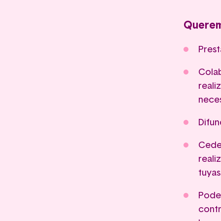
Querem
Prest
Colab
reali
nece
Difun
Cedem
reali
tuyas
Podem
contr