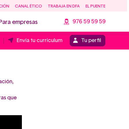
CIÓN
CANAL ÉTICO
TRABAJA EN DFA
EL PUENTE
976 59 59 59
Para empresas
Envía tu currículum
Tu perfil
ación,
ras que