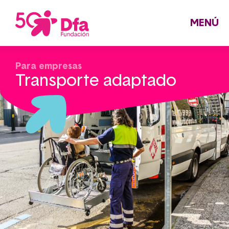
Pasar
al
contenido
principal
MENÚ
Para empresas
Transporte adaptado