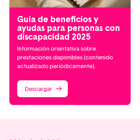
Guía de beneficios y
ayudas para personas con
discapacidad 2025
Información orientativa sobre
prestaciones disponibles (contenido
actualizado periódicamente).
Descargar