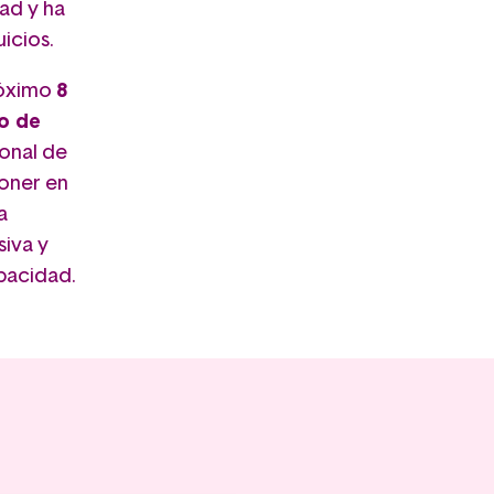
ad y ha
uicios.
róximo
8
io de
ional de
oner en
a
siva y
pacidad.