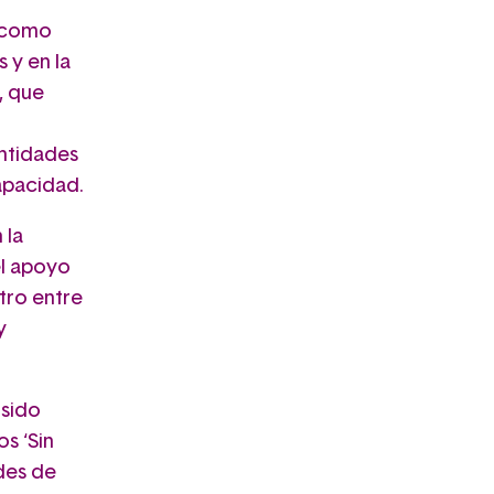
s como
 y en la
, que
entidades
apacidad.
 la
el apoyo
ntro entre
y
sido
s ‘Sin
ades de