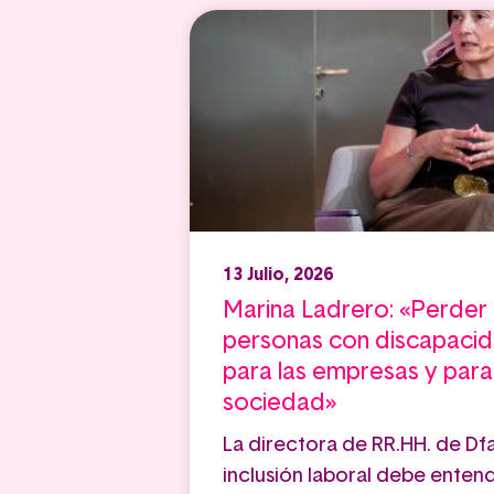
13 Julio, 2026
Marina Ladrero: «Perder e
personas con discapacid
para las empresas y para
sociedad»
La directora de RR.HH. de Df
inclusión laboral debe ente