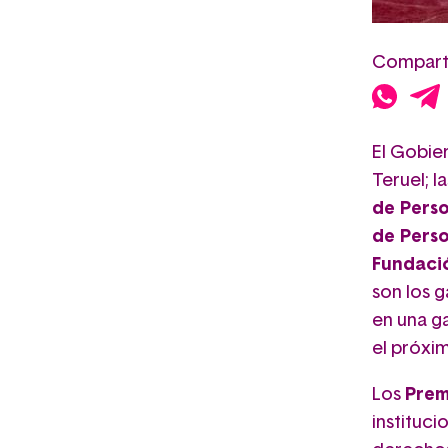
Comparte
El
Gobier
Teruel; l
de Pers
de Pers
Fundaci
son los 
en una g
el próxi
Los
Prem
instituci