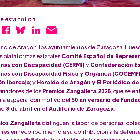
 esta noticia
no de Aragón; los ayuntamientos de Zaragoza, Hues
as plataformas estatales
Comité Español de Represe
onas con Discapacidad (CERMI)
y
Confederación E
onas con Discapacidad Física y Orgánica (COCEMF
ón Ibercaja
; y
Heraldo de Aragón y El Periódico d
ganadores de los
Premios Zangalleta 2026
, que se en
ala especial con motivo del
50 aniversario de Funda
mo
8 de abril en el Auditorio de Zaragoza
.
ios Zangalleta
distinguen la labor de personas, cole
ones en reconocimiento a su contribución a la defensa