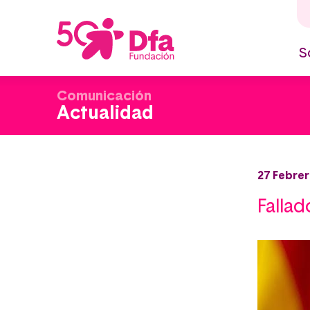
Pasar
al
contenido
principal
S
M
n
Comunicación
Actualidad
27 Febrer
Fallad