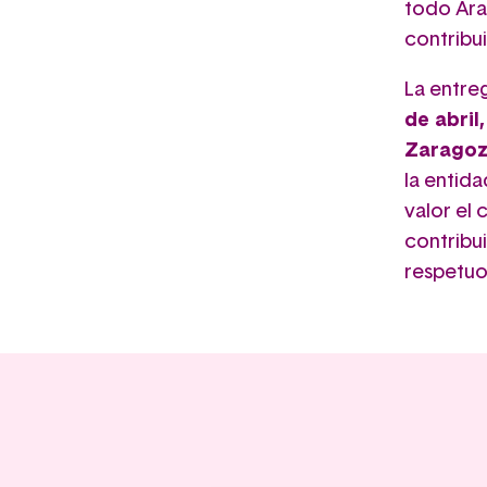
todo Ara
contribui
La entre
de abril
Zaragoz
la entida
valor el
contribu
respetuo