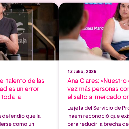
13 Julio, 2026
l talento de las
Ana Clares: «Nuestro
ad es un error
vez más personas co
 toda la
el salto al mercado or
La jefa del Servicio de 
a defendió que la
Inaem reconoció que exi
nderse como un
para reducir la brecha d