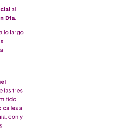
cial
al
ón Dfa
.
a lo largo
os
la
el
 las tres
rmitido
calles a
ía, con y
s