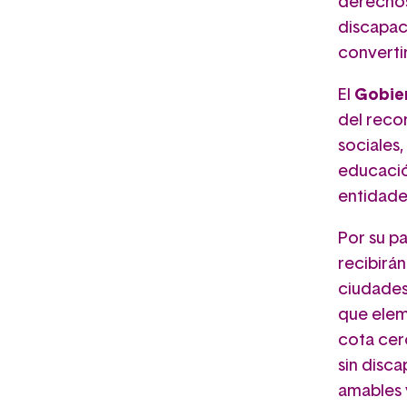
derechos,
discapac
convertir
El
Gobie
del reco
sociales,
educació
entidade
Por su pa
recibirán
ciudades
que elem
cota cer
sin disc
amables 