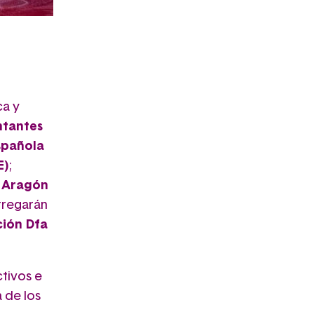
ca y
ntantes
spañola
E)
;
e Aragón
tregarán
ción Dfa
ctivos e
 de los