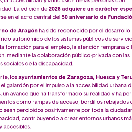
 la accesibilidad y la inclusión de las personas con
idad. La edición de
2026 adquiere un carácter espe
se en el acto central del
50 aniversario de Fundaci
rno de Aragón
ha sido reconocido por el desarrollo 
rrido autonómico de los sistemas públicos de servici
 la formación para el empleo, la atención temprana o 
n, mediante la colaboración público-privada con las
s sociales de la discapacidad.
rte, los
ayuntamientos de Zaragoza, Huesca y Teru
 el galardón por el impulso a la accesibilidad urbana de
, un avance que ha transformado su realidad y ha pe
entos como rampas de acceso, bordillos rebajados o 
o sean percibidos positivamente por toda la ciudadan
apacidad, contribuyendo a crear entornos urbanos má
y accesibles.