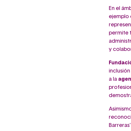
En el ámb
ejemplo d
represen
permite t
administ
y colabo
Fundaci
inclusió
a la
agen
profesio
demostran
Asimism
reconoci
Barreras’