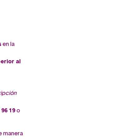
s
en la
erior al
ripción
 96 19
o
De manera