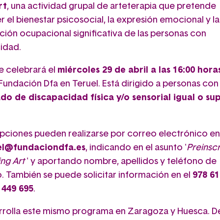
rt
, una actividad grupal de arteterapia que pretende
 el bienestar psicosocial, la expresión emocional y la
ción ocupacional significativa de las personas con
idad.
 se celebrará el
miércoles 29 de abril a las 16:00 hora
Fundación Dfa en Teruel. Está dirigido a personas con
ado de discapacidad física y/o sensorial igual o sup
ripciones pueden realizarse por correo electrónico en
el@fundaciondfa.es
, indicando en el asunto '
Preinsc
ing Art
' y aportando nombre, apellidos y teléfono de
. También se puede solicitar información en el
978 61
 449 695
.
rrolla este mismo programa en Zaragoza y Huesca. 