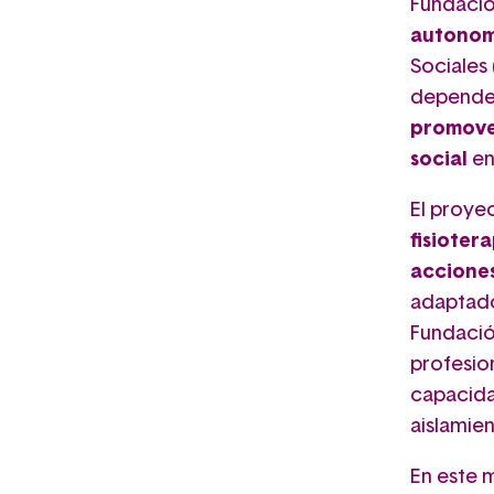
Fundación
autonom
Sociales 
depende
promover
social
en
El proy
fisioter
acciones
adaptado
Fundació
profesion
capacidad
aislamien
En este 