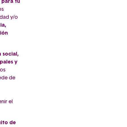
 para tu
os
idad y/o
ia,
ión
 social,
pales y
yos
sede de
nir el
uito de