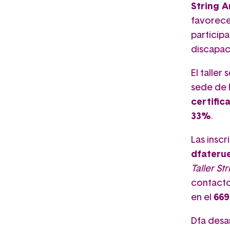
String A
favorecer
participa
discapac
El taller
sede de 
certific
33%
.
Las insc
dfateru
Taller Str
contacto
en el
669
Dfa desa