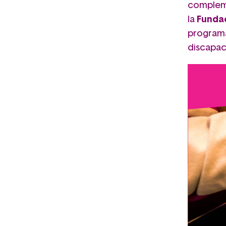
compleme
la
Fundac
progra
discapac