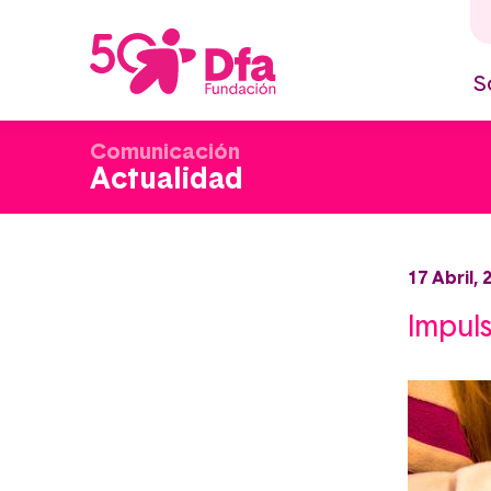
Pasar
al
contenido
principal
S
M
n
Comunicación
Actualidad
17 Abril, 
Impuls