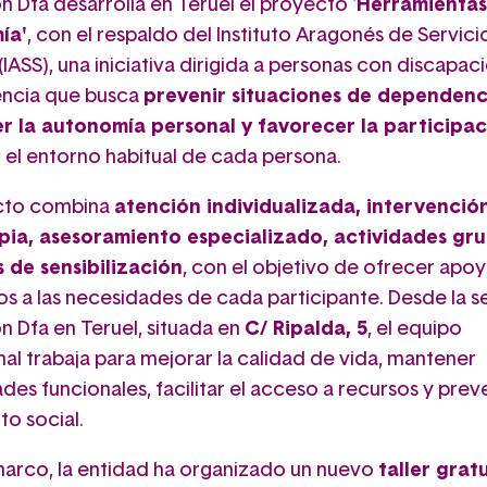
 Dfa desarrolla en Teruel el proyecto '
Herramientas
ía'
, con el respaldo del Instituto Aragonés de Servici
(IASS), una iniciativa dirigida a personas con discapac
ncia que busca
prevenir situaciones de dependenc
 la autonomía personal y favorecer la participac
 el entorno habitual de cada persona.
ecto combina
atención individualizada, intervención
apia, asesoramiento especializado, actividades gru
 de sensibilización
, con el objetivo de ofrecer apo
s a las necesidades de cada participante. Desde la 
n Dfa en Teruel, situada en
C/ Ripalda, 5
, el equipo
al trabaja para mejorar la calidad de vida, mantener
es funcionales, facilitar el acceso a recursos y preve
to social.
marco, la entidad ha organizado un nuevo
taller grat