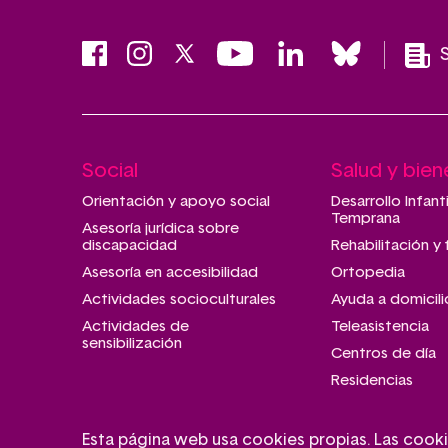
Social
Salud y bien
Main
navigation
Orientación y apoyo social
Desarrollo Infant
Temprana
Asesoría jurídica sobre
discapacidad
Rehabilitación y 
Asesoría en accesibilidad
Ortopedia
Actividades socioculturales
Ayuda a domicili
Actividades de
Teleasistencia
sensibilización
Centros de día
Residencias
Esta página web usa cookies propias. Las cooki