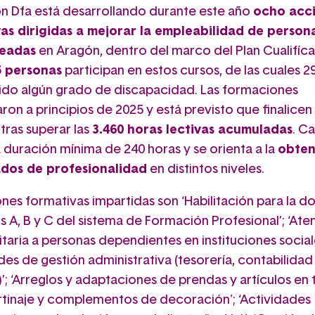
n Dfa está desarrollando durante este año
ocho acc
as dirigidas a mejorar la empleabilidad de person
eadas
en Aragón, dentro del marco del Plan Cualifíca
5 personas
participan en estos cursos, de las cuales 2
do algún grado de discapacidad. Las formaciones
on a principios de 2025 y está previsto que finalicen
tras superar las
3.460 horas lectivas acumuladas
. C
 duración mínima de 240 horas y se orienta a la
obten
ados de profesionalidad
en distintos niveles.
nes formativas impartidas son ‘Habilitación para la d
 A, B y C del sistema de Formación Profesional’; ‘Ate
taria a personas dependientes en instituciones social
des de gestión administrativa (tesorería, contabilidad
’; ‘Arreglos y adaptaciones de prendas y artículos en t
Cortinaje y complementos de decoración'; ‘Actividades