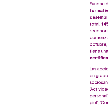
Fundació
formativ
desempl
total,
14
reconoci
comenzar
octubre, 
tiene una
certific
Las accio
en grados
sociosani
‘Activida
personal)
piel’; '