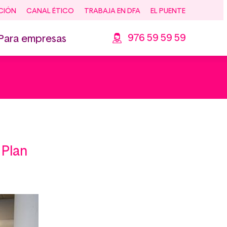
CIÓN
CANAL ÉTICO
TRABAJA EN DFA
EL PUENTE
976 59 59 59
Para empresas
 Plan