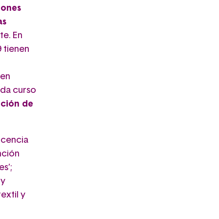
iones
as
te. En
9 tienen
 en
ada curso
ción de
ocencia
nción
es’;
 y
extil y