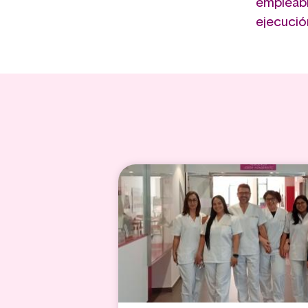
empleabi
ejecució