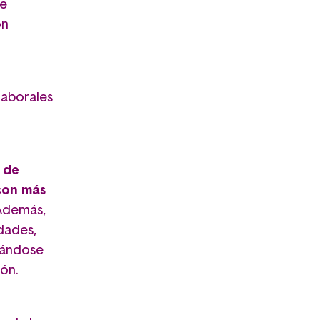
de
on
laborales
 de
con más
 Además,
dades,
dándose
ón.