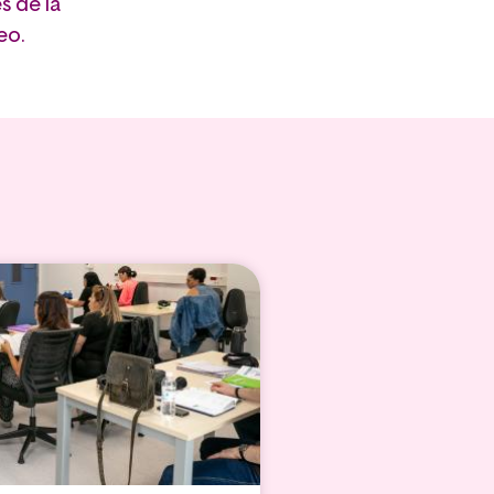
s de la
eo.