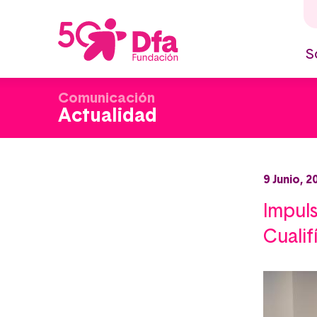
Pasar
al
contenido
principal
S
M
n
Comunicación
Actualidad
9 Junio, 2
Impuls
Cualif