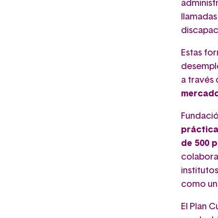
administr
llamadas 
discapac
Estas fo
desemple
a través
mercad
Fundació
práctica
de 500 p
colabora
institut
como un 
El Plan C