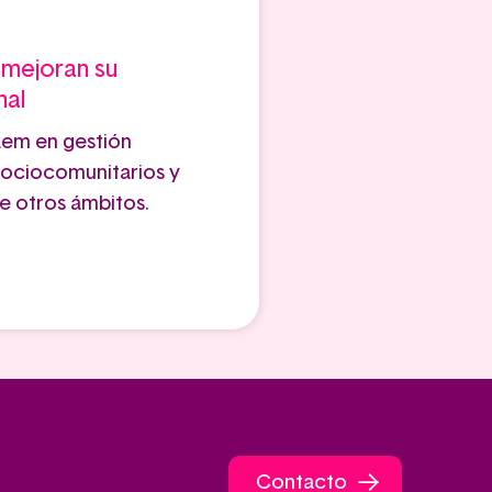
 mejoran su
nal
naem en gestión
 sociocomunitarios y
re otros ámbitos.
Contacto