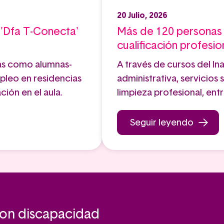
20 Julio, 2026
 'Dfa T-Conecta'
Más de 120 personas
cualificación profesio
as como alumnas-
A través de cursos del I
pleo en residencias
administrativa, servicios
ción en el aula.
limpieza profesional, ent
Seguir leyendo
con discapacidad