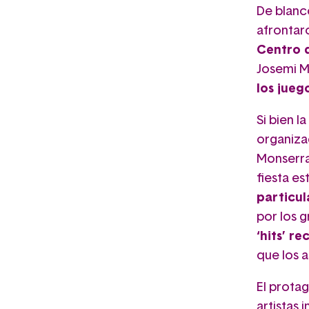
De blanc
afrontar
Centro d
Josemi M
los jueg
Si bien l
organizad
Monserra
fiesta es
particul
por los 
‘hits’ r
que los a
El prota
artistas 