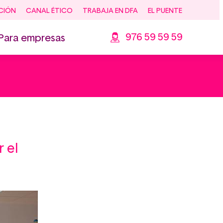
CIÓN
CANAL ÉTICO
TRABAJA EN DFA
EL PUENTE
976 59 59 59
Para empresas
r el