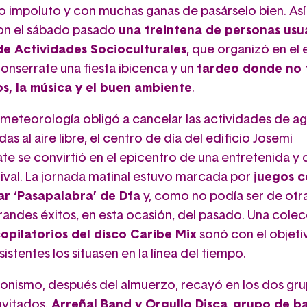
o impoluto y con muchas ganas de pasárselo bien. Así
on el sábado pasado
una treintena de personas usua
e Actividades Socioculturales
, que organizó en el 
onserrate una fiesta ibicenca y un
tardeo donde no 
os, la música y el buen ambiente
.
a meteorología obligó a cancelar las actividades de a
as al aire libre, el centro de día del edificio Josemi
te se convirtió en el epicentro de una entretenida y 
tival. La jornada matinal estuvo marcada por
juegos c
ar ‘Pasapalabra’ de Dfa
y, como no podía ser de otr
grandes éxitos, en esta ocasión, del pasado. Una cole
ecopilatorios del disco Caribe Mix
sonó con el objeti
sistentes los situasen en la línea del tiempo.
gonismo, después del almuerzo, recayó en los dos gr
invitados.
Arreñal Band y Orgullo Disca
,
grupo de ba