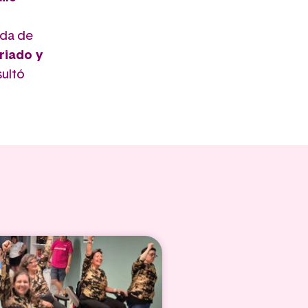
ada de
riado y
sultó