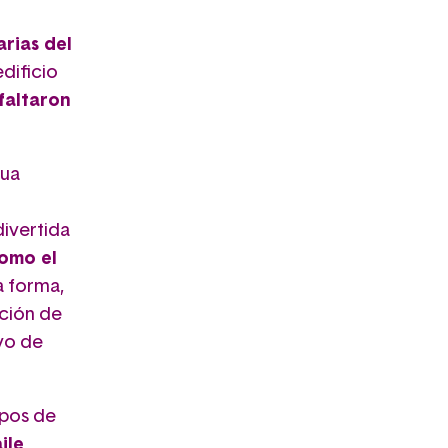
rias del
edificio
faltaron
gua
divertida
omo el
a forma,
cción de
vo de
upos de
ile