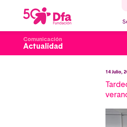
Pasar
al
contenido
principal
S
M
n
Comunicación
Actualidad
14 Julio, 
Tardeo
veran