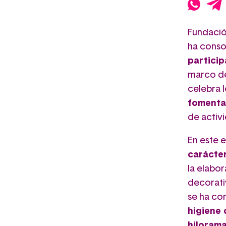
Fundación
ha cons
particip
marco de
celebra l
fomentar
de activ
En este e
carácter
la elabo
decorativ
se ha co
higiene 
hiloram