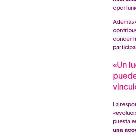
oportuni
Además d
contribuy
concentr
participa
«Un l
puede
víncul
La respo
«evoluci
puesta e
una acog