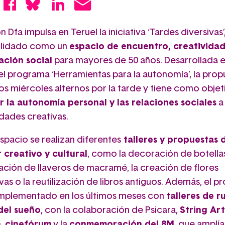
 Dfa impulsa en Teruel la iniciativa ‘Tardes diversivas’
olidado como un
espacio de encuentro, creatividad
ación social
para mayores de 50 años. Desarrollada e
l programa ‘Herramientas para la autonomía’, la prop
os miércoles alternos por la tarde y tiene como objet
 la autonomía personal y las relaciones sociales
a
idades creativas.
spacio se realizan diferentes
talleres y propuestas 
 creativo y cultural
, como la decoración de botellas
ración de llaveros de macramé, la creación de flores
as o la reutilización de libros antiguos. Además, el p
mplementado en los últimos meses con
talleres de r
del sueño
, con la colaboración de Psicara,
String Art
a
,
cinefórum
y la
conmemoración del 8M
, que amplía