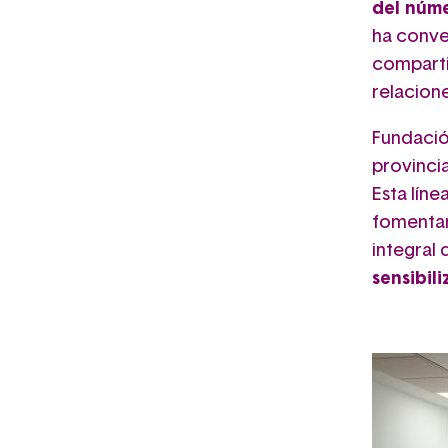
del núme
ha conve
comparti
relacione
Fundación
provinci
Esta lín
fomentar
integral
sensibil