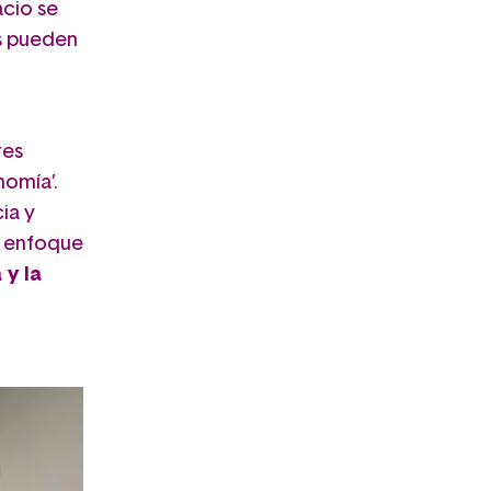
acio se
s pueden
res
nomía’.
ia y
n enfoque
 y la