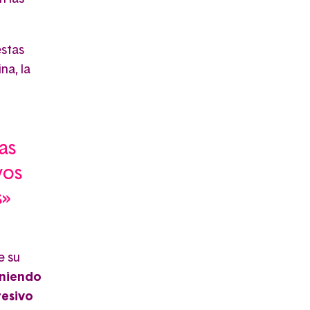
estas
na, la
as
vos
s»
e su
eniendo
resivo