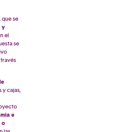
, que se
 y
n el
uesta se
ivo
 través
de
 y cajas,
royecto
umia e
 o
n las