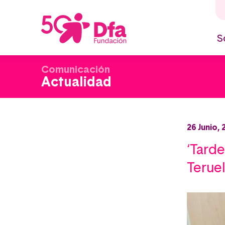
Pasar
al
contenido
principal
S
M
n
Comunicación
Actualidad
26 Junio, 
‘Tarde
Teruel