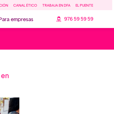
CIÓN
CANAL ÉTICO
TRABAJA EN DFA
EL PUENTE
976 59 59 59
Para empresas
 en