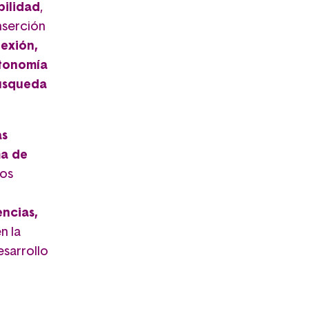
bilidad
,
nserción
lexión,
utonomía
búsqueda
as
ma de
los
encias,
n la
esarrollo