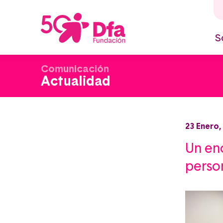
Pasar
al
contenido
principal
S
M
n
Comunicación
Actualidad
23 Enero,
Un en
person