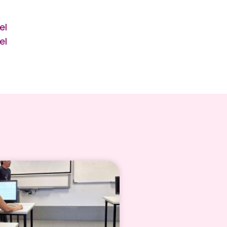
el
el