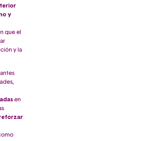
terior
no y
n que el
ar
ción y la
pantes
dades,
adas
en
as
reforzar
como