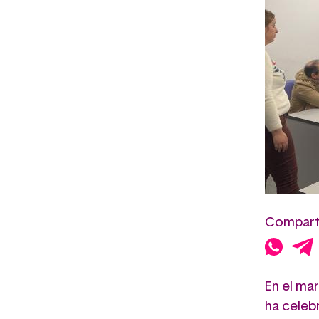
Comparte
En el ma
ha celeb