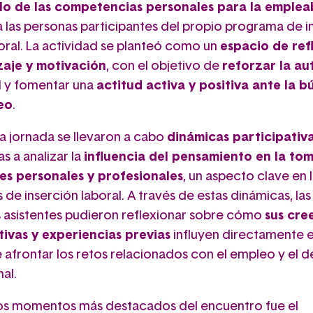
lo de las competencias personales para la emplea
a las personas participantes del propio programa de i
oral. La actividad se planteó como un
espacio de ref
aje y motivación
, con el objetivo de
reforzar la a
l
y fomentar una
actitud activa y positiva ante la 
eo
.
la jornada se llevaron a cabo
dinámicas participativ
s a analizar la
influencia del pensamiento en la to
es personales y profesionales
, un aspecto clave en 
de inserción laboral. A través de estas dinámicas, las
 asistentes pudieron reflexionar sobre cómo
sus cre
ivas y experiencias previas
influyen directamente e
 afrontar los retos relacionados con el empleo y el d
al.
os momentos más destacados del encuentro fue el