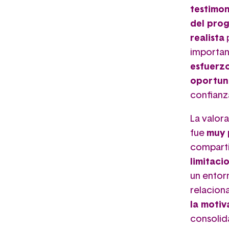
testimon
del prog
realista
p
importan
esfuerzo
oportun
confianz
La valor
fue
muy 
comparti
limitaci
un ento
relacion
la motiv
consolid