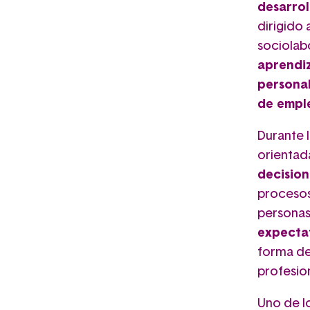
desarrol
dirigido 
sociolab
aprendiz
persona
de empl
Durante 
orientada
decision
procesos 
personas
expectat
forma de
profesion
Uno de l