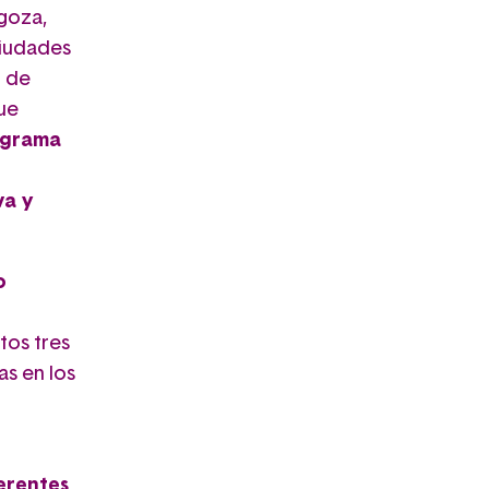
goza,
ciudades
n de
ue
ograma
va y
o
tos tres
s en los
erentes