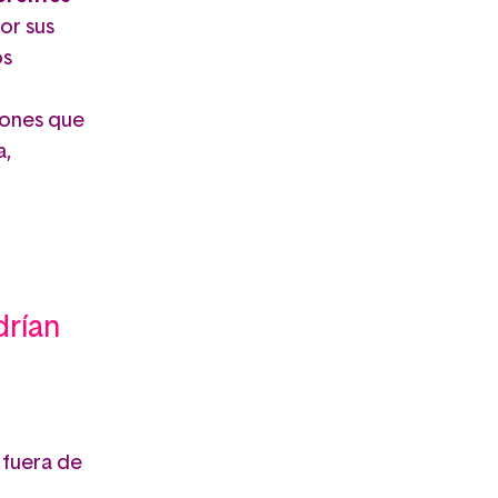
or sus
os
iones que
a,
drían
 fuera de