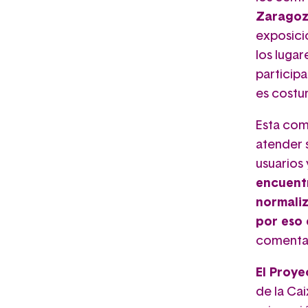
Zaragoz
exposició
los lugar
particip
es costu
Esta comb
atender 
usuarios 
encuentr
normaliz
por eso 
comenta V
El Proy
de la Ca