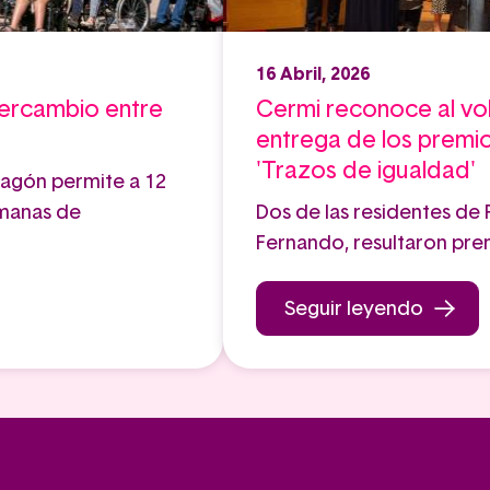
16 Abril, 2026
tercambio entre
Cermi reconoce al vol
entrega de los premi
'Trazos de igualdad'
agón permite a 12
emanas de
Dos de las residentes de
Fernando, resultaron pre
Seguir leyendo