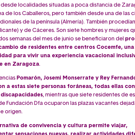
 desde localidades situadas a poca distancia de Zara
a de los Caballeros, pero también desde una de las 
dionales de la península (Almería). También procedía
Alicante) y de Cáceres. Son siete hombres y mujeres q
dos semanas del mes de junio se beneficiaron del
pr
cambio de residentes entre centros Cocemfe, una
dad para vivir una experiencia vacacional inclusi
le en Zaragoza
.
dencias
Pomarón, Josemi Monserrate y Rey Fernand
n a estas siete personas foráneas, todas ellas con
 discapacidades
, mientras que siete residentes de es
de Fundación Dfa ocuparon las plazas vacantes dejada
e origen.
rnativa de convivencia y cultura permite viajar,
ntar sensaciones nuevas, realizar actividades dif