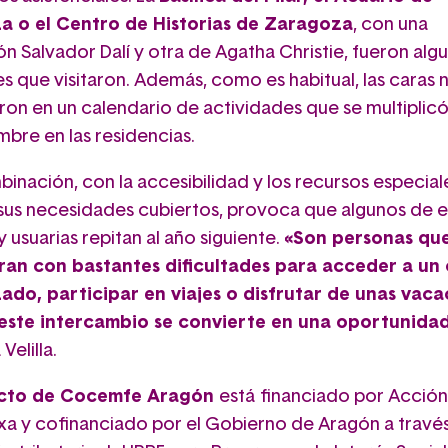
a o el Centro de Historias de Zaragoza
, con una
n Salvador Dalí y otra de Agatha Christie, fueron alg
es que visitaron. Además, como es habitual, las caras
aron en un calendario de actividades que se multipli
mbre en las residencias.
inación, con la accesibilidad y los recursos especial
sus necesidades cubiertos, provoca que algunos de e
y usuarias repitan al año siguiente.
«Son personas que
an con bastantes dificultades para acceder a un 
ado, participar en viajes o disfrutar de unas vaca
este intercambio se convierte en una oportunida
elilla.
ecto de Cocemfe Aragón
está
financiado por Acción
ixa y cofinanciado por el Gobierno de Aragón a través