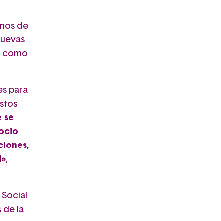
unos de
 nuevas
có como
es para
stos
 se
ocio
ciones,
d»
,
 Social
 de la