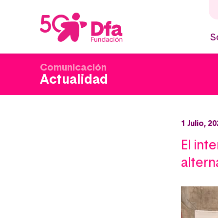
Pasar
al
contenido
principal
S
M
n
Comunicación
Actualidad
1 Julio, 2
El int
altern