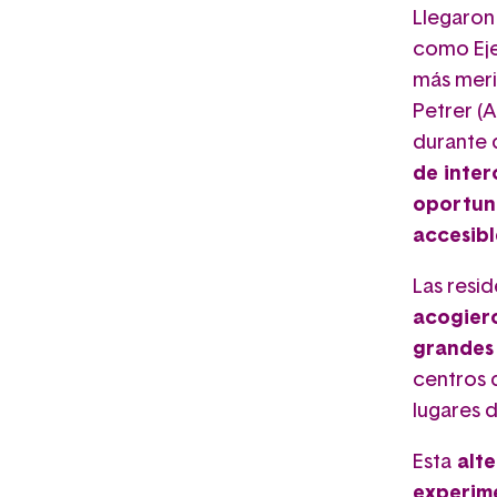
Llegaron
como Eje
más meri
Petrer (
durante 
de inter
oportuni
accesib
Las resi
acogiero
grandes
centros 
lugares d
Esta
alte
experime