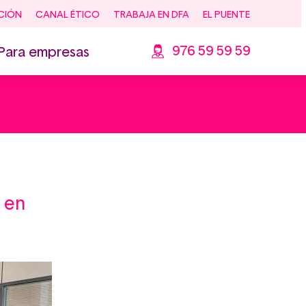
CIÓN
CANAL ÉTICO
TRABAJA EN DFA
EL PUENTE
976 59 59 59
Para empresas
á en