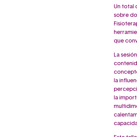
Un total 
sobre do
Fisiotera
herramie
que conv
La sesió
contenid
concepto
la influe
percepci
la impor
multidime
calentam
capacida