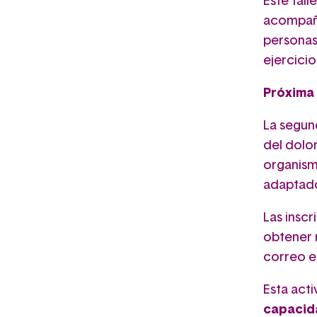
Este tal
acompaña
personas
ejercicio
Próxima 
La segund
del dolor
organism
adaptad
Las inscr
obtener 
correo e
Esta act
capacid