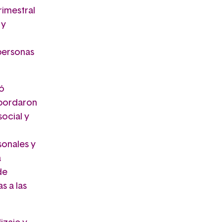
rimestral
 y
 personas
nó
abordaron
ocial y
sonales y
a
de
s a las