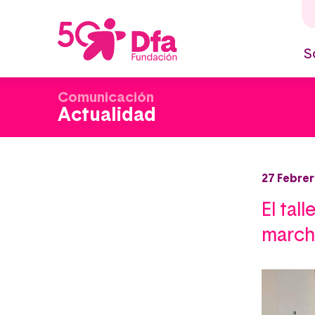
Pasar
al
contenido
principal
S
M
n
Comunicación
Actualidad
27 Febrer
El tal
march