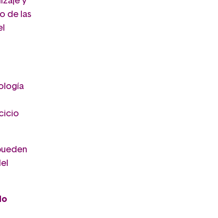
izaje y
o de las
el
ología
cicio
 pueden
el
do