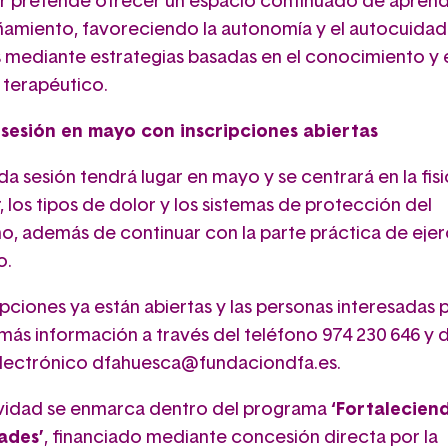
ler pretende ofrecer un espacio continuado de aprend
miento, favoreciendo la autonomía y el autocuidad
 mediante estrategias basadas en el conocimiento y 
 terapéutico.
sesión en mayo con inscripciones abiertas
a sesión tendrá lugar en mayo y se centrará en la fisi
, los tipos de dolor y los sistemas de protección del
o, además de continuar con la parte práctica de ejer
o.
ipciones ya están abiertas y las personas interesadas
más información a través del teléfono 974 230 646 y d
lectrónico dfahuesca@fundaciondfa.es.
ividad se enmarca dentro del programa
‘Fortalecien
ades’
, financiado mediante concesión directa por la