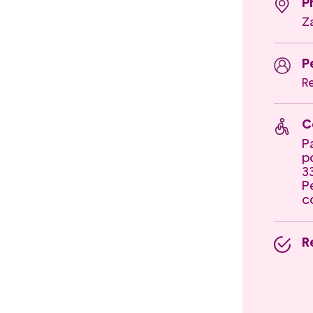
P
Z
P
R
C
P
p
3
P
c
R