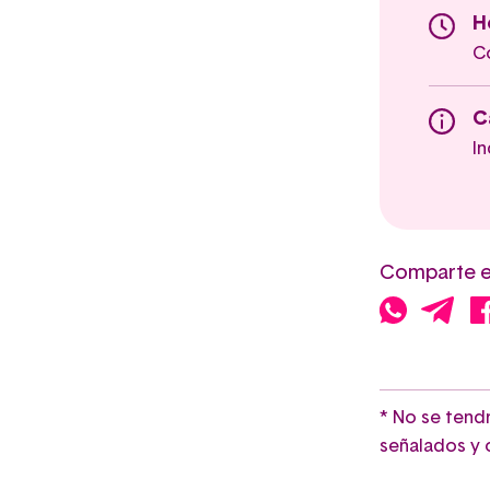
H
C
C
In
Comparte e
* No se tend
señalados y c