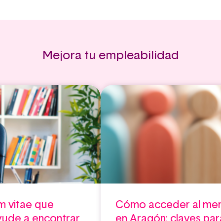
Mejora tu empleabilidad
m vitae que
Cómo acceder al mer
yude a encontrar
en Aragón: claves pa