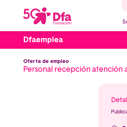
Pasar
al
contenido
principal
S
M
n
Dfaemplea
Oferta de empleo
Personal recepción atención a
Detal
Publica