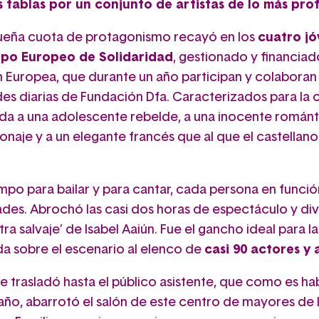
s tablas por un conjunto de artistas de lo más prof
eña cuota de protagonismo recayó en los
cuatro j
rpo Europeo de Solidaridad
, gestionado y financiad
 Europea, que durante un año participan y colaboran 
des diarias de Fundación Dfa. Caracterizados para la 
ida a una adolescente rebelde, a una inocente románti
onaje y a un elegante francés que al que el castellano
mpo para bailar y para cantar, cada persona en funció
des. Abrochó las casi dos horas de espectáculo y div
ra salvaje’ de Isabel Aaiún. Fue el gancho ideal para la
a sobre el escenario al elenco de
casi 90 actores y 
se trasladó hasta el público asistente, que como es ha
año, abarrotó el salón de este centro de mayores de l