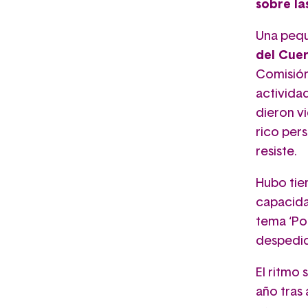
sobre la
Una pequ
del Cue
Comisión
activida
dieron v
rico pers
resiste.
Hubo tie
capacida
tema ‘Pot
despedid
El ritmo 
año tras 