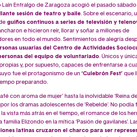
o Laín Entralgo de Zaragoza acogió el pasado sábado
llante sesión de teatro y baile
. Sobre el escenario, 
de
guiños continuos a series de televisión y teleno
charon e hicieron reír, llorar y soñar a millones de
ores en todo el mundo. Sentimientos de alegría des
rsonas usuarias del Centro de Actividades Sociocu
 personas del equipo de voluntariado
. Únicos y únic
 propias y, por supuesto, capaces de enfrentarse a cu
 suyo fue el protagonismo de un
‘Culebrón Fest’
que l
iempo preparando.
fé con aroma de mujer’ hasta la inolvidable ‘Reina del
por los dramas adolescentes de ‘Rebelde'. No podía fa
la vista más atrás en el tiempo, el romance de los h
a familia Elizondo en la mítica ‘Pasión de gavilanes’. La
ones latinas cruzaron el charco para ser represe