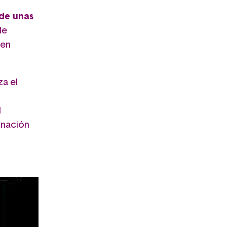
 de unas
de
 en
za el
l
gnación