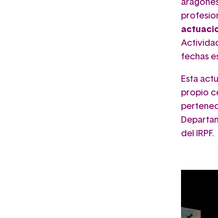
aragonesa
profesio
actuacio
Activida
fechas e
Esta actu
propio c
pertenec
Departam
del IRPF.