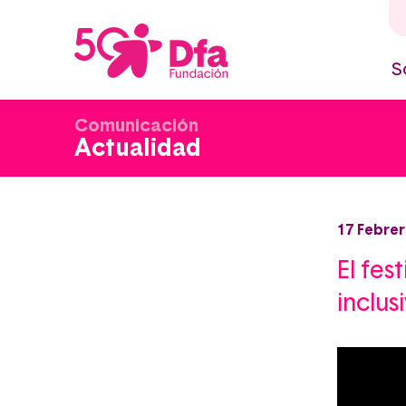
Pasar
al
contenido
principal
S
M
n
Comunicación
Actualidad
17 Febrer
El fes
inclus