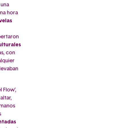
 una
una hora
velas
pertaron
lturales
as, con
alquier
levaban
 Flow’,
ltar,
ermanos
s
ntadas