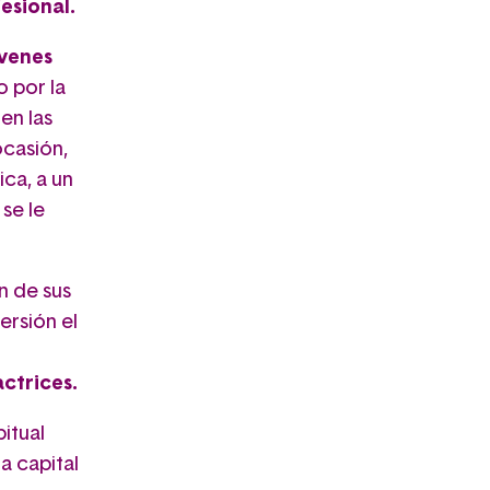
esional.
óvenes
o por la
en las
ocasión,
ca, a un
 se le
n de sus
ersión el
actrices.
bitual
a capital