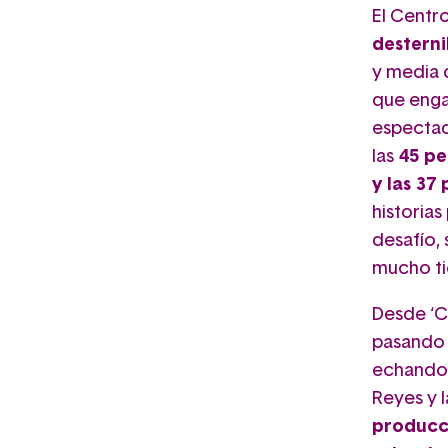
El Centr
desterni
y media 
que engan
espectad
las
45 pe
y las 37
historias
desafío,
mucho t
Desde ‘Ca
pasando 
echando 
Reyes y l
producci