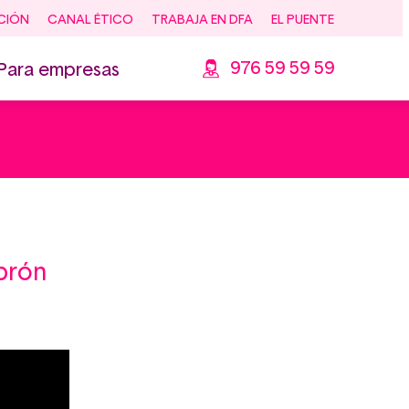
CIÓN
CANAL ÉTICO
TRABAJA EN DFA
EL PUENTE
976 59 59 59
Para empresas
ebrón