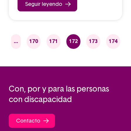
Seguir leyendo
pág
gina
…
Página
170
Página
171
Página
172
Página
173
Página
174
Siguie
Paginación
terior
actual
Con, por y para las personas
con discapacidad
Contacto