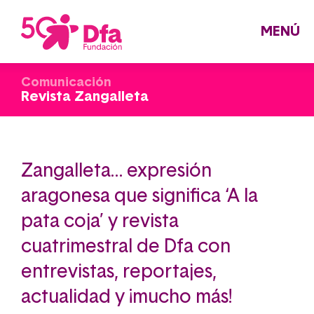
Pasar
al
contenido
principal
MENÚ
Comunicación
Revista Zangalleta
Zangalleta… expresión
aragonesa que significa ‘A la
pata coja’ y revista
cuatrimestral de Dfa con
entrevistas, reportajes,
actualidad y ¡mucho más!